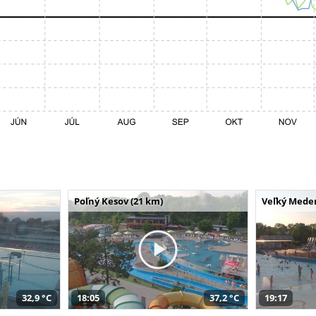
Poľný Kesov (21 km)
Veľký Meder
32,9 °C
18:05
37,2 °C
19:17