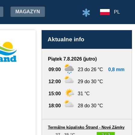
MAGAZYN
PL
Aktualne info
Piątek 7.8.2026 (jutro)
09:00
23 do 26 °C
0,8 mm
12:00
29 do 30 °C
15:00
31 °C
18:00
28 do 30 °C
Termálne kúpalisko Štrand - Nové Zámky
27 - 35 °C
7 / 7