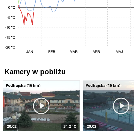
Kamery w pobliżu
Podhájska (16 km)
Podhájska (16 km)
20:02
34,2 °C
20:02