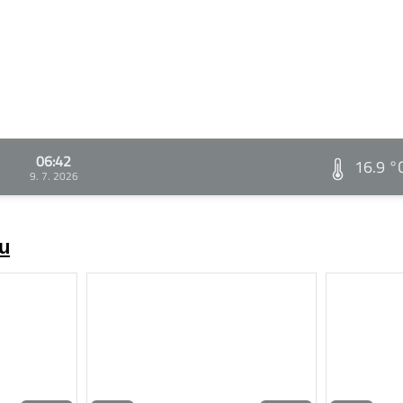
06:42
16.9 °
9. 7. 2026
zu