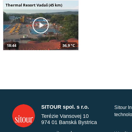
Thermal Resort Vadaš (45 km)
18:44
36,9 °C
SITOUR spol. s r.o.
Sitour I
technolo
Terézie Vansovej 10
974 01 Banská Bystrica