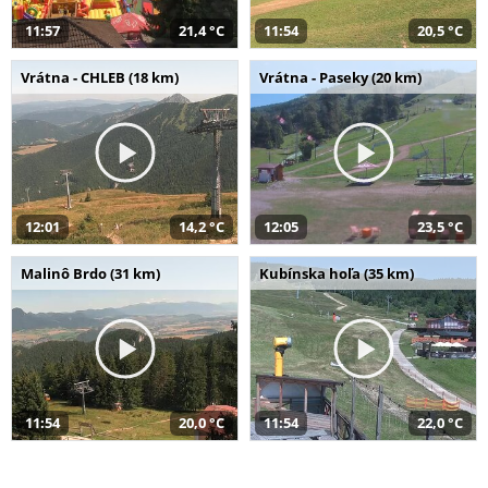
11:57
21,4 °C
11:54
20,5 °C
Vrátna - CHLEB (18 km)
Vrátna - Paseky (20 km)
12:01
14,2 °C
12:05
23,5 °C
Malinô Brdo (31 km)
Kubínska hoľa (35 km)
11:54
20,0 °C
11:54
22,0 °C