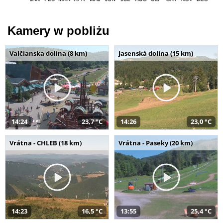
Kamery w pobliżu
Valčianska dolina (8 km)
Jasenská dolina (15 km)
14:24
23,7 °C
14:26
23,0 °C
Vrátna - CHLEB (18 km)
Vrátna - Paseky (20 km)
14:23
16,5 °C
13:55
25,4 °C