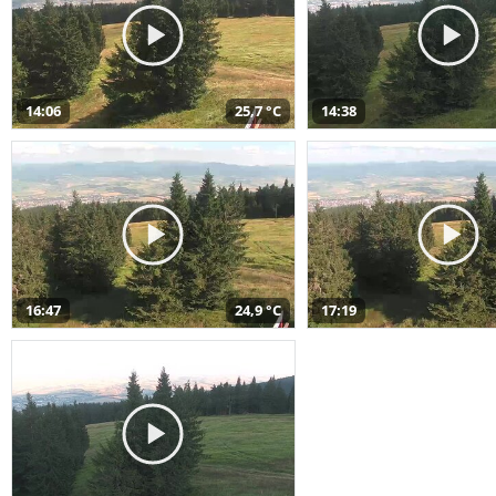
14:06
25,7 °C
14:38
16:47
24,9 °C
17:19