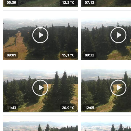
05:39
12,2 °C
07:13
09:01
15,1 °C
09:32
11:43
20,9 °C
12:05