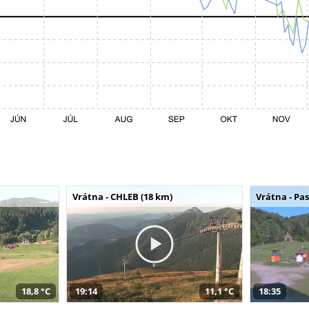
Vrátna - CHLEB (18 km)
Vrátna - Pa
18,8 °C
19:14
11,1 °C
18:35