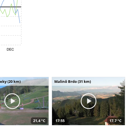
seky (20 km)
Malinô Brdo (31 km)
21,4 °C
17:55
17,7 °C