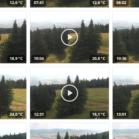
12,6 °C
07:41
12,6 °C
08:02
18,9 °C
10:04
20,8 °C
10:36
24,0 °C
12:31
18,1 °C
13:01