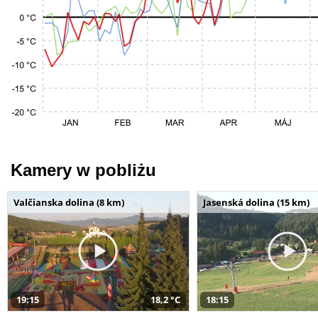
Kamery w pobliżu
Valčianska dolina (8 km)
Jasenská dolina (15 km)
19:15
18,2 °C
18:15