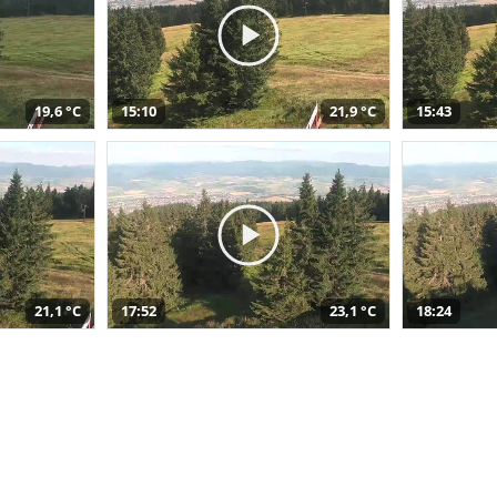
19,6 °C
15:10
21,9 °C
15:43
21,1 °C
17:52
23,1 °C
18:24