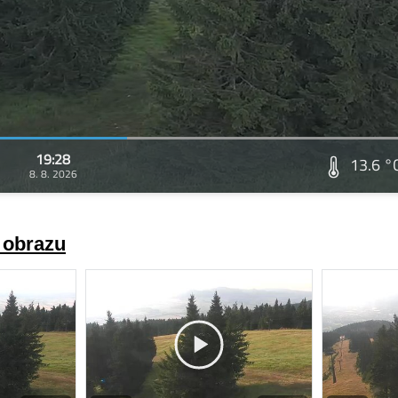
19:28
13.6 °
8. 8. 2026
a obrazu