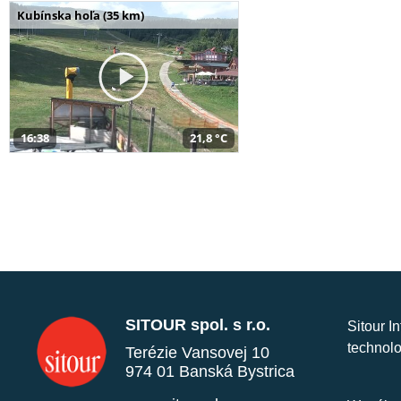
Kubínska hoľa (35 km)
16:38
21,8 °C
SITOUR spol. s r.o.
Sitour I
technolo
Terézie Vansovej 10
974 01 Banská Bystrica