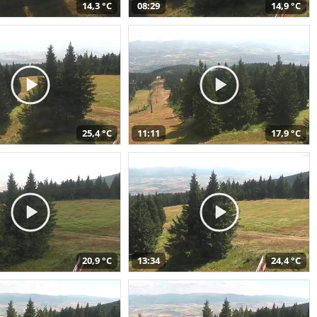
14,3 °C
08:29
14,9 °C
25,4 °C
11:11
17,9 °C
20,9 °C
13:34
24,4 °C