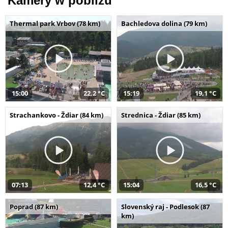
Kamery w pobliżu
Thermal park Vrbov (78 km)
Bachledova dolina (79 km)
15:00
22,2 °C
15:19
19,1 °C
Strachankovo - Ždiar (84 km)
Strednica - Ždiar (85 km)
07:13
12,4 °C
15:04
16,5 °C
Poprad (87 km)
Slovenský raj - Podlesok (87
km)