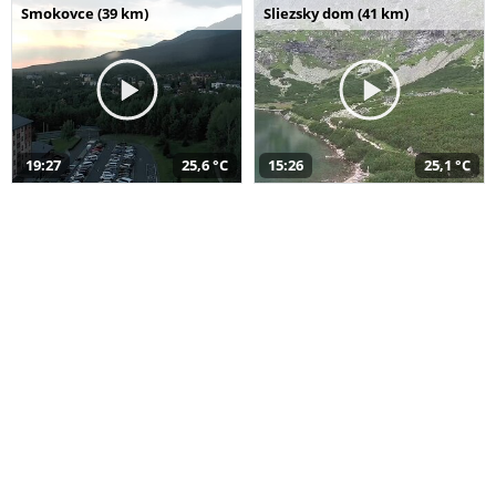
Smokovce (39 km)
Sliezsky dom (41 km)
19:27
25,6 °C
15:26
25,1 °C