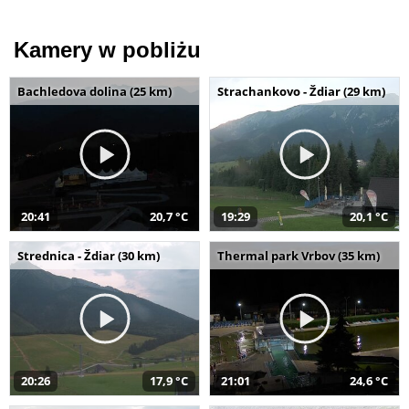
Kamery w pobliżu
Bachledova dolina (25 km)
Strachankovo - Ždiar (29 km)
20:41
20,7 °C
19:29
20,1 °C
Strednica - Ždiar (30 km)
Thermal park Vrbov (35 km)
20:26
17,9 °C
21:01
24,6 °C