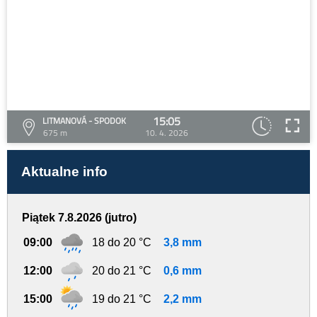
15:05
LITMANOVÁ - SPODOK
675 m
10. 4. 2026
Aktualne info
Piątek 7.8.2026 (jutro)
09:00
18 do 20 °C
3,8 mm
12:00
20 do 21 °C
0,6 mm
15:00
19 do 21 °C
2,2 mm