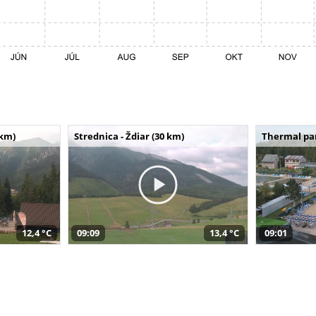
 km)
Strednica - Ždiar (30 km)
Thermal par
12,4 °C
09:09
13,4 °C
09:01