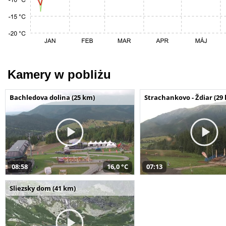
Kamery w pobliżu
Bachledova dolina (25 km)
Strachankovo - Ždiar (29
08:58
16,0 °C
07:13
Sliezsky dom (41 km)