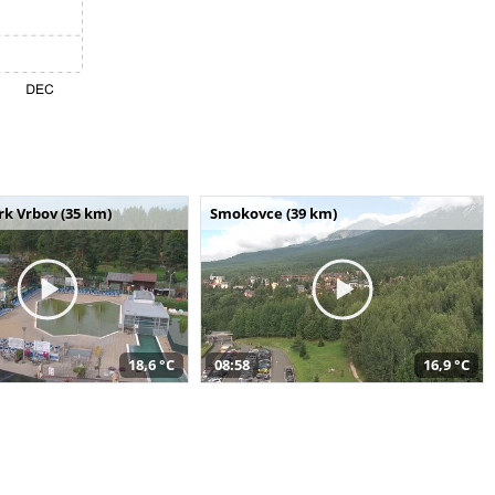
k Vrbov (35 km)
Smokovce (39 km)
18,6 °C
08:58
16,9 °C