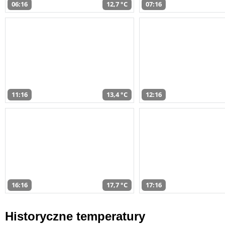
06:16
12,7 °C
07:16
11:16
13,4 °C
12:16
16:16
17,7 °C
17:16
Historyczne temperatury