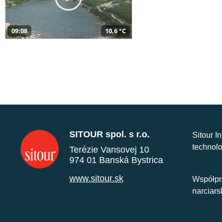
09:08
10,6 °C
SITOUR spol. s r.o.
Sitour I
technolo
Terézie Vansovej 10
974 01 Banská Bystrica
www.sitour.sk
Współpr
narciars