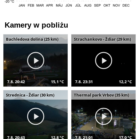
Kamery w pobliżu
Bachledova dolina (25 km)
Strachankovo - Ždiar (29 km)
7.8. 20:42
15,1 °C
7.8. 23:31
12,2 °C
Strednica - Ždiar (30 km)
Thermal park Vrbov (35 km)
7.8. 20:43
12,8 °C
7.8. 21:01
17,0 °C