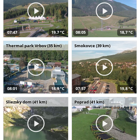
07:47
19,7 °C
08:05
18,7 °C
Thermal park Vrbov (35 km)
Smokovce (39 km)
08:01
18,9 °C
07:57
19,8 °C
Sliezsky dom (41 km)
Poprad (41 km)