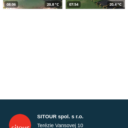
08:06
20,8 °C
07:54
20,4 °C
SITOUR spol. s r.o.
Terézie Vansovej 10