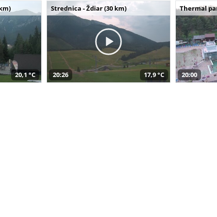
 km)
Strednica - Ždiar (30 km)
Thermal par
20,1 °C
20:26
17,9 °C
20:00