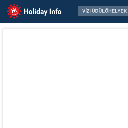
Holiday Info
VÍZI ÜDÜLŐHELYEK