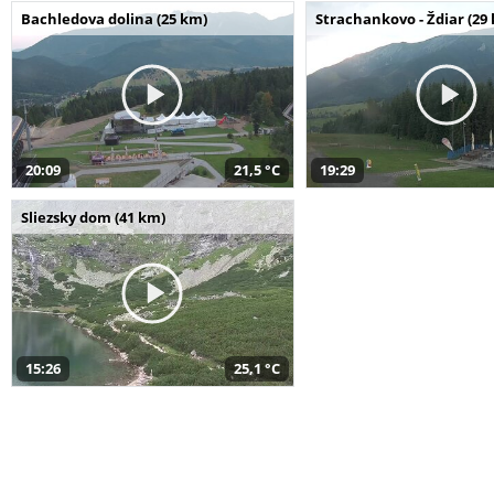
Bachledova dolina (25 km)
Strachankovo - Ždiar (29
20:09
21,5 °C
19:29
Sliezsky dom (41 km)
15:26
25,1 °C