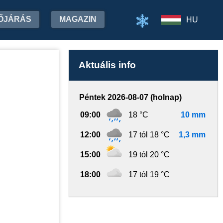
ŐJÁRÁS
MAGAZIN
HU
Aktuális info
Péntek 2026-08-07 (holnap)
09:00
18 °C
10 mm
12:00
17 tól 18 °C
1,3 mm
15:00
19 tól 20 °C
18:00
17 tól 19 °C