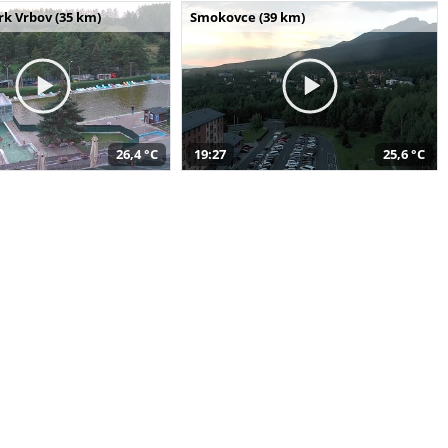
k Vrbov (35 km)
Smokovce (39 km)
26,4 °C
19:27
25,6 °C