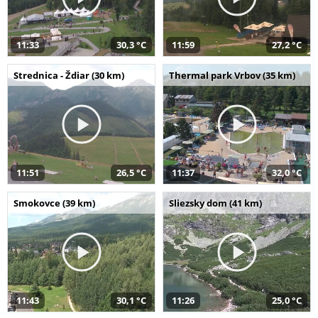
11:33
30,3 °C
11:59
27,2 °C
Strednica - Ždiar (30 km)
Thermal park Vrbov (35 km)
11:51
26,5 °C
11:37
32,0 °C
Smokovce (39 km)
Sliezsky dom (41 km)
11:43
30,1 °C
11:26
25,0 °C