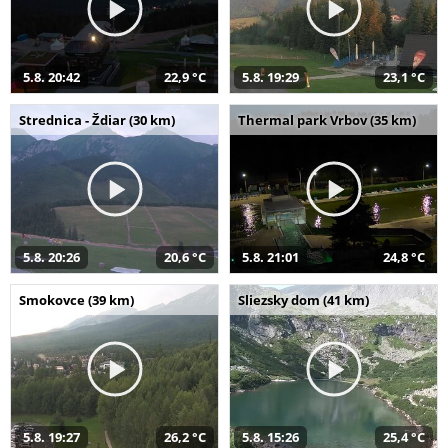
5.8. 20:42
22,9 °C
5.8. 19:29
23,1 °C
Strednica - Ždiar (30 km)
Thermal park Vrbov (35 km)
5.8. 20:26
20,6 °C
5.8. 21:01
24,8 °C
Smokovce (39 km)
Sliezsky dom (41 km)
5.8. 19:27
26,2 °C
5.8. 15:26
25,4 °C