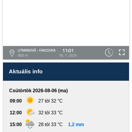
11:01
LITMANOVÁ - FAKĽOVKA
900 m
16. 1. 2025
Aktuális info
Csütörtök 2026-08-06 (ma)
09:00
27 tól 32 °C
12:00
32 tól 33 °C
15:00
28 tól 33 °C
1,2 mm