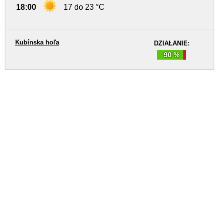
18:00
17 do 23 °C
Kubínska hoľa
DZIAŁANIE:
90 %