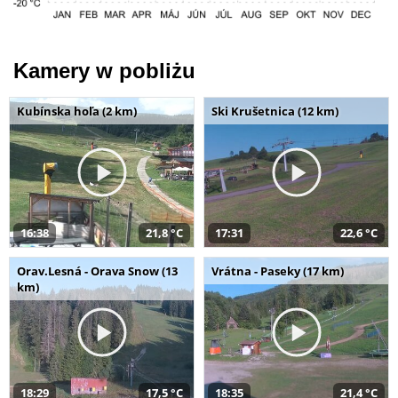
Kamery w pobliżu
Kubínska hoľa (2 km)
Ski Krušetnica (12 km)
16:38
21,8 °C
17:31
22,6 °C
Orav.Lesná - Orava Snow (13
Vrátna - Paseky (17 km)
km)
18:29
17,5 °C
18:35
21,4 °C