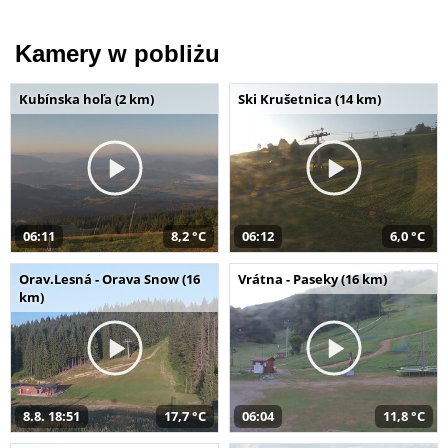
Kamery w pobliżu
Kubínska hoľa (2 km)
Ski Krušetnica (14 km)
06:11
8,2 °C
06:12
6,0 °C
Orav.Lesná - Orava Snow (16
Vrátna - Paseky (16 km)
km)
8.8. 18:51
17,7 °C
06:04
11,8 °C