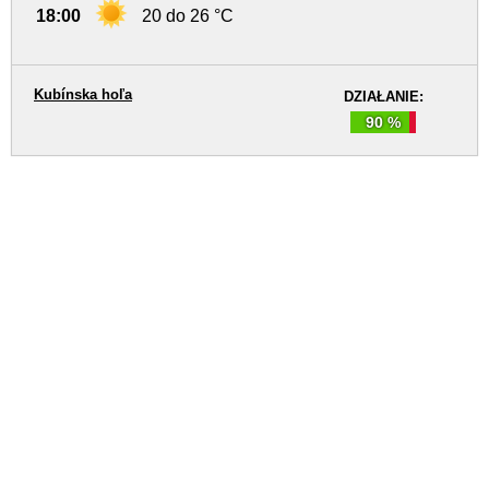
18:00
20 do 26 °C
Kubínska hoľa
DZIAŁANIE:
90 %