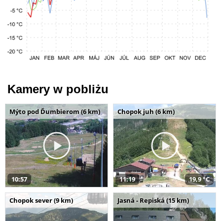
Kamery w pobliżu
Mýto pod Ďumbierom (6 km)
Chopok juh (6 km)
10:57
11:19
19,9 °C
Chopok sever (9 km)
Jasná - Repiská (15 km)