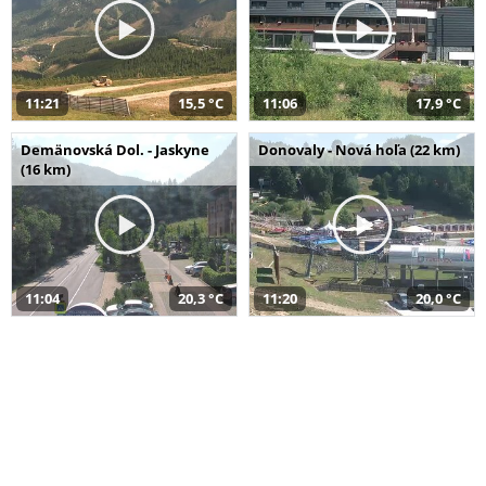
11:21
15,5 °C
11:06
17,9 °C
Demänovská Dol. - Jaskyne
Donovaly - Nová hoľa (22 km)
(16 km)
11:04
20,3 °C
11:20
20,0 °C