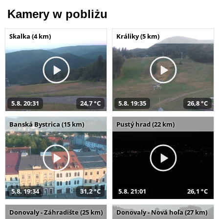
Kamery w pobliżu
Skalka (4 km)
Králiky (5 km)
5.8. 20:31
24,7 °C
5.8. 19:35
26,8 °C
Banská Bystrica (15 km)
Pustý hrad (22 km)
5.8. 19:34
31,2 °C
5.8. 21:01
26,1 °C
Donovaly - Záhradište (25 km)
Donovaly - Nová hoľa (27 km)