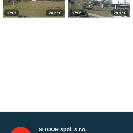
17:05
24,2 °C
17:06
28,1 °C
SITOUR spol. s r.o.