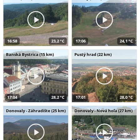
16:58
23,2 °C
17:06
24,1 °C
Banská Bystrica (15 km)
Pustý hrad (22 km)
17:04
28,2 °C
17:01
28,0 °C
Donovaly - Záhradište (25 km)
Donovaly - Nová hoľa (27 km)