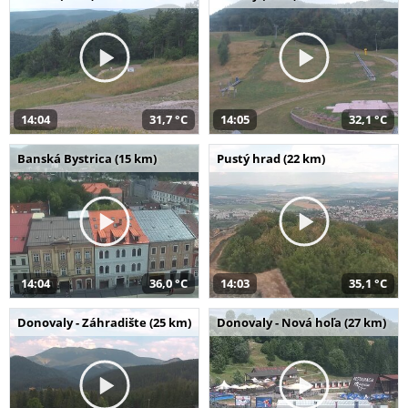
14:04
31,7 °C
14:05
32,1 °C
Banská Bystrica (15 km)
Pustý hrad (22 km)
14:04
36,0 °C
14:03
35,1 °C
Donovaly - Záhradište (25 km)
Donovaly - Nová hoľa (27 km)