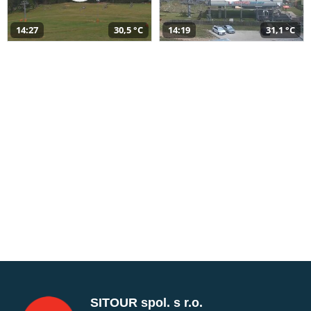
14:27
30,5 °C
14:19
31,1 °C
SITOUR spol. s r.o.