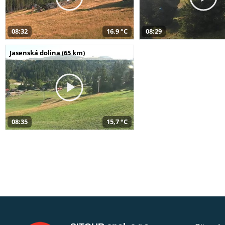
08:32
16,9 °C
08:29
Jasenská dolina (65 km)
08:35
15,7 °C