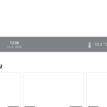
12:36
10.3 °
14. 6. 2026
u