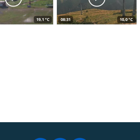
19,1 °C
08:31
10,0 °C