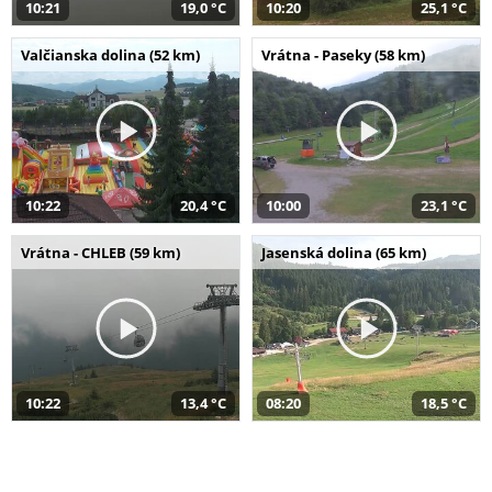
10:21
19,0 °C
10:20
25,1 °C
Valčianska dolina (52 km)
Vrátna - Paseky (58 km)
10:22
20,4 °C
10:00
23,1 °C
Vrátna - CHLEB (59 km)
Jasenská dolina (65 km)
10:22
13,4 °C
08:20
18,5 °C