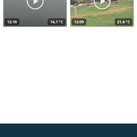
12:16
14,1 °C
12:09
21,6 °C