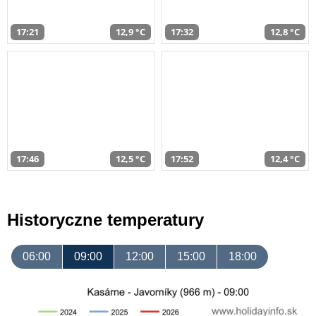
17:21
12,9 °C
17:32
12,8 °C
17:46
12,5 °C
17:52
12,4 °C
Historyczne temperatury
06:00
09:00
12:00
15:00
18:00