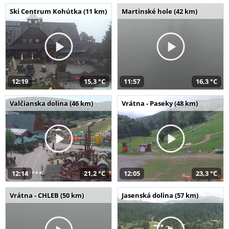
Ski Centrum Kohútka (11 km)
Martinské hole (42 km)
12:19
15,3 °C
11:57
16,3 °C
Valčianska dolina (46 km)
Vrátna - Paseky (48 km)
12:14
21,2 °C
12:05
23,3 °C
Vrátna - CHLEB (50 km)
Jasenská dolina (57 km)