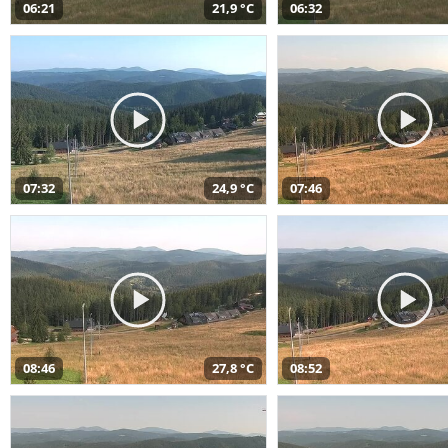
06:21
21,9 °C
06:32
07:32
24,9 °C
07:46
08:46
27,8 °C
08:52