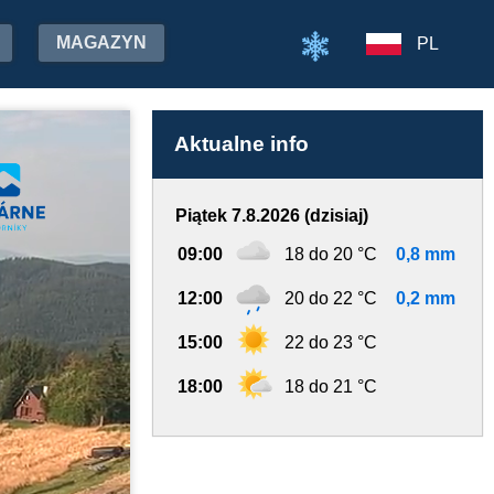
MAGAZYN
PL
Aktualne info
Piątek 7.8.2026 (dzisiaj)
09:00
18 do 20 °C
0,8 mm
12:00
20 do 22 °C
0,2 mm
15:00
22 do 23 °C
18:00
18 do 21 °C