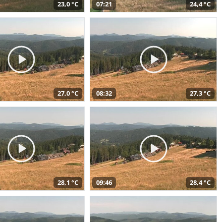
23,0 °C
07:21
24,4 °C
27,0 °C
08:32
27,3 °C
28,1 °C
09:46
28,4 °C