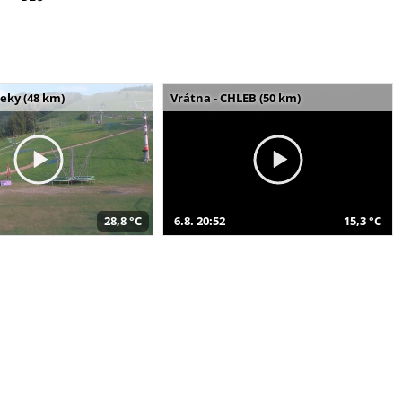
seky (48 km)
Vrátna - CHLEB (50 km)
28,8 °C
6.8. 20:52
15,3 °C