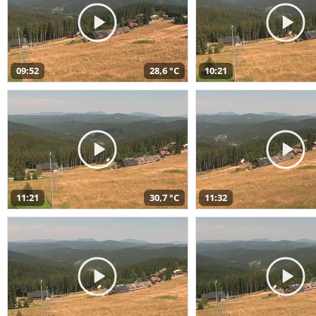
09:52
28,6 °C
10:21
11:21
30,7 °C
11:32