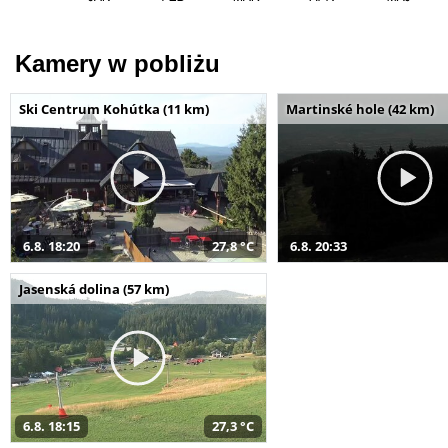
Kamery w pobliżu
Ski Centrum Kohútka (11 km)
Martinské hole (42 km)
6.8. 18:20
27,8 °C
6.8. 20:33
Jasenská dolina (57 km)
6.8. 18:15
27,3 °C