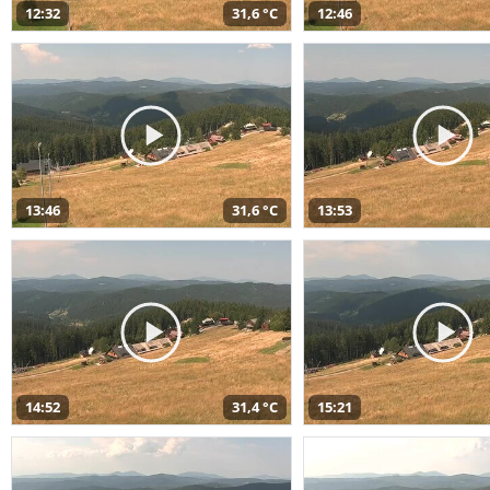
12:32
31,6 °C
12:46
13:46
31,6 °C
13:53
14:52
31,4 °C
15:21