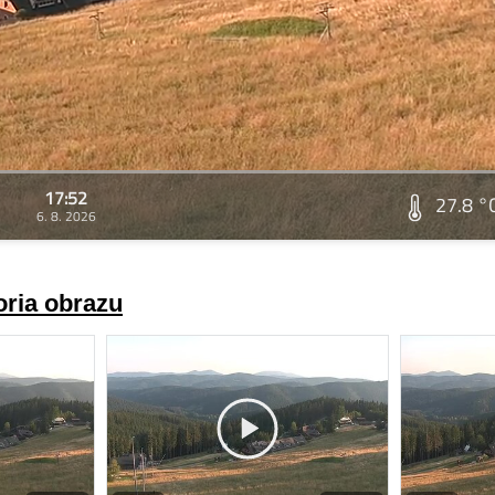
17:52
27.8 °
6. 8. 2026
oria obrazu