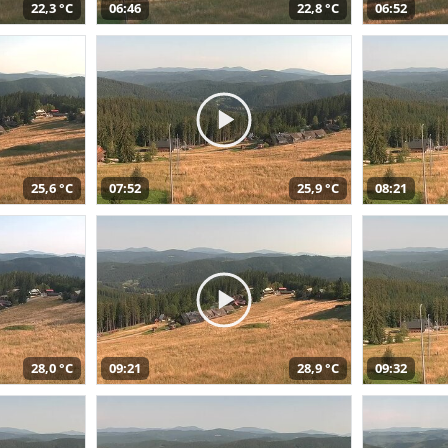
22,3 °C
06:46
22,8 °C
06:52
25,6 °C
07:52
25,9 °C
08:21
28,0 °C
09:21
28,9 °C
09:32