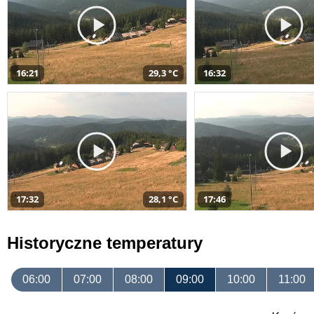
16:21
29,3 °C
16:32
17:32
28,1 °C
17:46
Historyczne temperatury
06:00
07:00
08:00
09:00
10:00
11:00