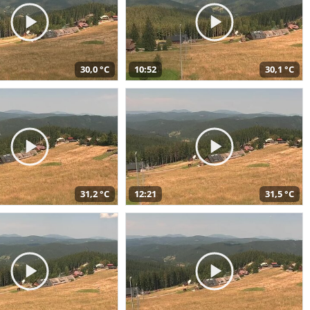
30,0 °C
10:52
30,1 °C
31,2 °C
12:21
31,5 °C