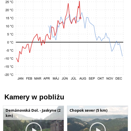
Kamery w pobliżu
Demänovská Dol. - Jaskyne (2
Chopok sever (5 km)
km)