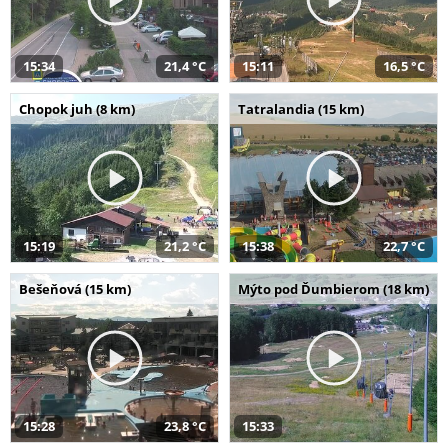
15:34
21,4 °C
15:11
16,5 °C
Chopok juh (8 km)
Tatralandia (15 km)
15:19
21,2 °C
15:38
22,7 °C
Bešeňová (15 km)
Mýto pod Ďumbierom (18 km)
15:28
23,8 °C
15:33