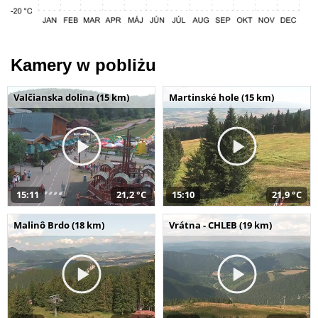
Kamery w pobliżu
Valčianska dolina (15 km)
Martinské hole (15 km)
15:11
21,2 °C
15:10
21,9 °C
Malinô Brdo (18 km)
Vrátna - CHLEB (19 km)