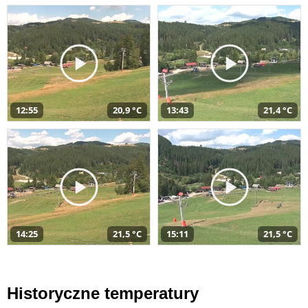
12:55
20,9 °C
13:43
21,4 °C
14:25
21,5 °C
15:11
21,5 °C
Historyczne temperatury