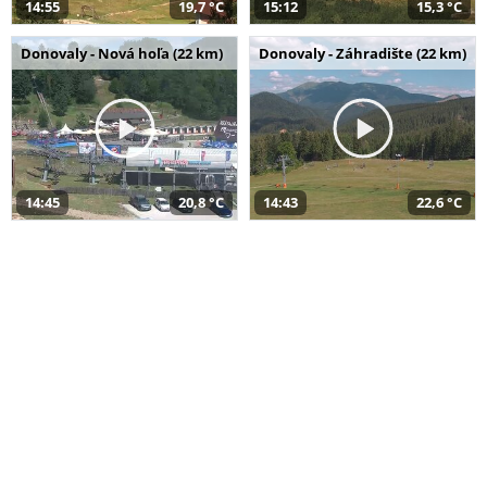
14:55
19,7 °C
15:12
15,3 °C
Donovaly - Nová hoľa (22 km)
Donovaly - Záhradište (22 km)
14:45
20,8 °C
14:43
22,6 °C