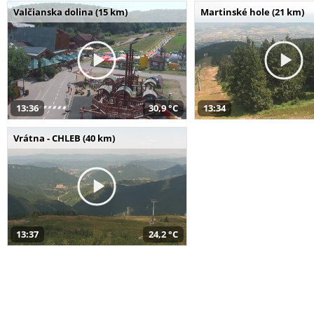
Valčianska dolina (15 km)
Martinské hole (21 km)
13:36
30,9 °C
13:34
Vrátna - CHLEB (40 km)
13:37
24,2 °C