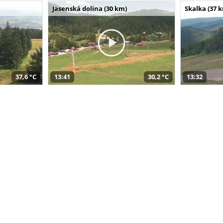
Jasenská dolina (30 km)
Skalka (37 
37,6 °C
13:41
30,2 °C
13:32