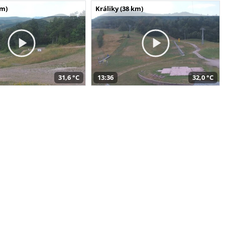
km)
Králiky (38 km)
31,6 °C
13:36
32,0 °C