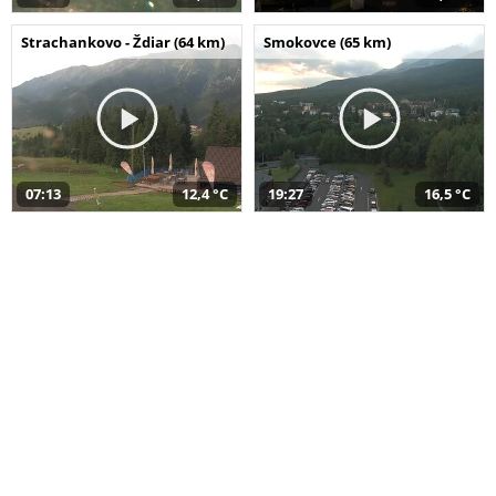
Strachankovo - Ždiar (64 km)
Smokovce (65 km)
07:13
12,4 °C
19:27
16,5 °C