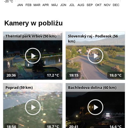
Kamery w pobliżu
Thermal park Vrbov (50 km)
Slovenský raj - Podlesok (56
km)
20:36
17,2 °C
19:15
19,0 °C
Poprad (59 km)
Bachledova dolina (60 km)
18:54
18,7 °C
20:41
14,6 °C