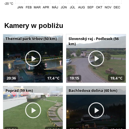
Kamery w pobliżu
Thermal park Vrbov (50 km)
Slovenský raj - Podlesok (56
km)
20:36
17,4 °C
19:15
19,4 °C
Poprad (59 km)
Bachledova dolina (60 km)