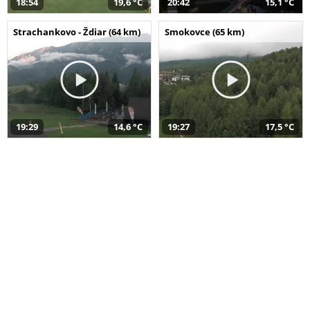
18:54
19,6 °C
20:42
15,1 °C
Strachankovo - Ždiar (64 km)
Smokovce (65 km)
19:29
14,6 °C
19:27
17,5 °C