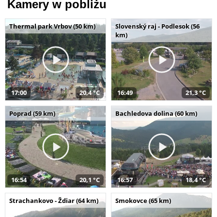
Kamery w pobliżu
Thermal park Vrbov (50 km)
Slovenský raj - Podlesok (56
km)
17:00
20,4 °C
16:49
21,3 °C
Poprad (59 km)
Bachledova dolina (60 km)
16:54
20,1 °C
16:57
18,4 °C
Strachankovo - Ždiar (64 km)
Smokovce (65 km)