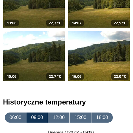
13:06
22,7 °C
14:07
22,5 °C
15:06
22,7 °C
16:06
22,0 °C
Historyczne temperatury
06:00
09:00
12:00
15:00
18:00