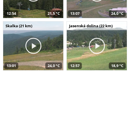
12:54
21,5 °C
13:07
24,0 °C
Skalka (21 km)
Jasenská dolina (22 km)
13:01
24,0 °C
12:57
18,9 °C