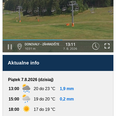
13:11
DONOVALY - ZÁHRADIŠTE
1031 m
7. 8. 2026
Aktualne info
Piątek 7.8.2026 (dzisiaj)
13:00
20 do 23 °C
1,9 mm
15:00
19 do 20 °C
0,2 mm
18:00
17 do 19 °C