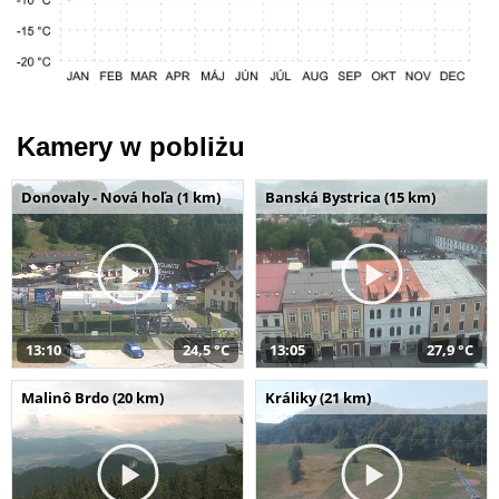
Kamery w pobliżu
Donovaly - Nová hoľa (1 km)
Banská Bystrica (15 km)
13:10
24,5 °C
13:05
27,9 °C
Malinô Brdo (20 km)
Králiky (21 km)