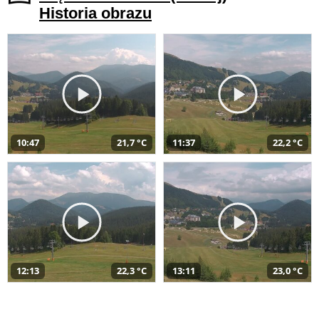
Historia obrazu
10:47
21,7 °C
11:37
22,2 °C
12:13
22,3 °C
13:11
23,0 °C