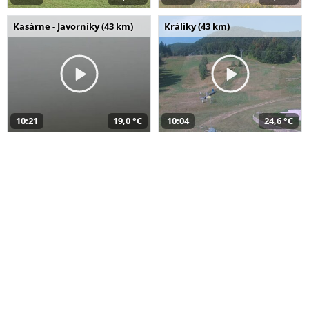
Kasárne - Javorníky (43 km)
Králiky (43 km)
10:21
19,0 °C
10:04
24,6 °C