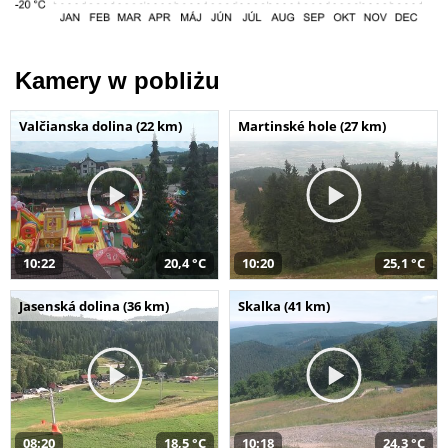
Kamery w pobliżu
Valčianska dolina (22 km)
Martinské hole (27 km)
10:22
20,4 °C
10:20
25,1 °C
Jasenská dolina (36 km)
Skalka (41 km)
08:20
18,5 °C
10:18
24,3 °C