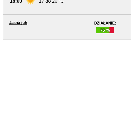
18:00
17 do 20 °C
Jasná juh
DZIAŁANIE:
75 %