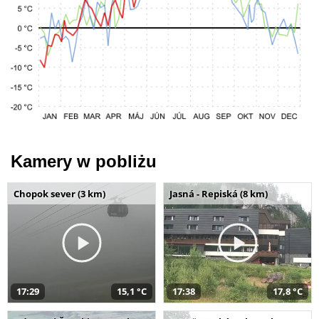
Kamery w pobliżu
Chopok sever (3 km)
Jasná - Repiská (8 km)
17:29
15,1 °C
17:38
17,8 °C