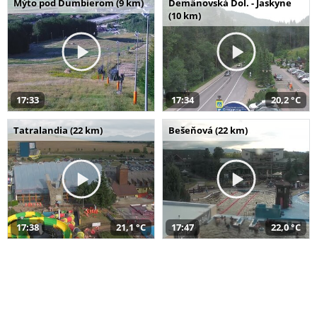
Mýto pod Ďumbierom (9 km)
Demänovská Dol. - Jaskyne
(10 km)
17:33
17:34
20,2 °C
Tatralandia (22 km)
Bešeňová (22 km)
17:38
21,1 °C
17:47
22,0 °C