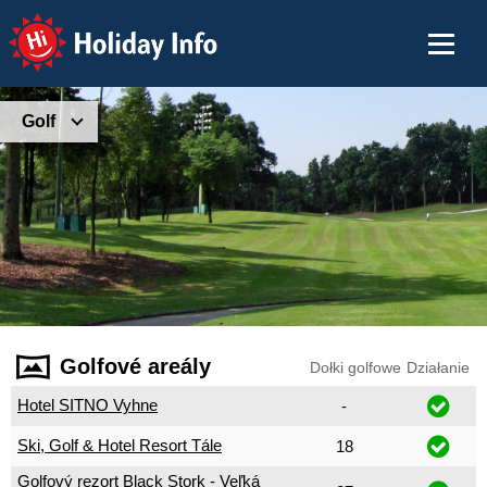
Holiday Info
Golf
Golfové areály
Dołki golfowe
Działanie
Hotel SITNO Vyhne
-
Ski, Golf & Hotel Resort Tále
18
Golfový rezort Black Stork - Veľká