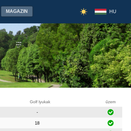
MAGAZIN
HU
Golf lyukak
űzem
-
18