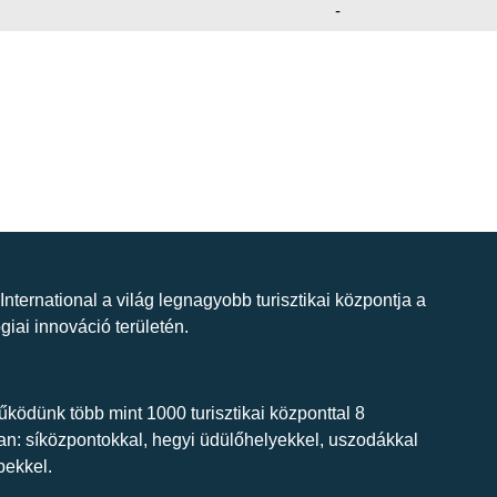
-
 International a világ legnagyobb turisztikai központja a
giai innováció területén.
ködünk több mint 1000 turisztikai központtal 8
n: síközpontokkal, hegyi üdülőhelyekkel, uszodákkal
bekkel.