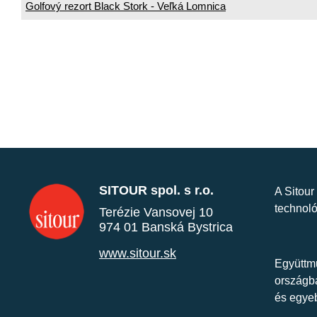
Golfový rezort Black Stork - Veľká Lomnica
SITOUR spol. s r.o.
A Sitour
technoló
Terézie Vansovej 10
974 01 Banská Bystrica
www.sitour.sk
Együttmű
országba
és egye