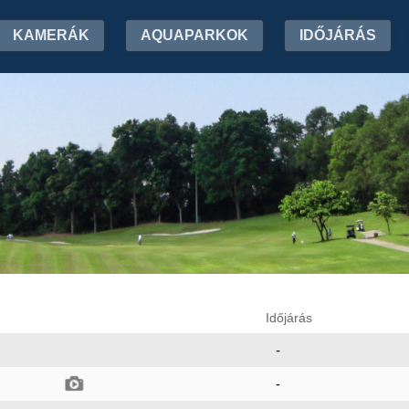
KAMERÁK
AQUAPARKOK
IDŐJÁRÁS
Időjárás
-
-