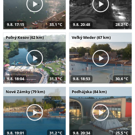
9.8. 17:15
33,1 °C
9.8. 20:48
28,2 °C
Poľný Kesov (62 km)
Veľký Meder (67 km)
9.8. 18:04
31,3 °C
9.8. 18:53
30,6 °C
Nové Zámky (79 km)
Podhájska (84 km)
9.8. 19:01
31,2 °C
9.8. 20:34
25,5 °C