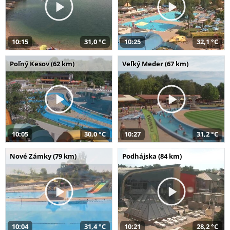
10:15
31,0 °C
10:25
32,1 °C
Poľný Kesov (62 km)
Veľký Meder (67 km)
10:05
30,0 °C
10:27
31,2 °C
Nové Zámky (79 km)
Podhájska (84 km)
10:04
31,4 °C
10:21
28,2 °C