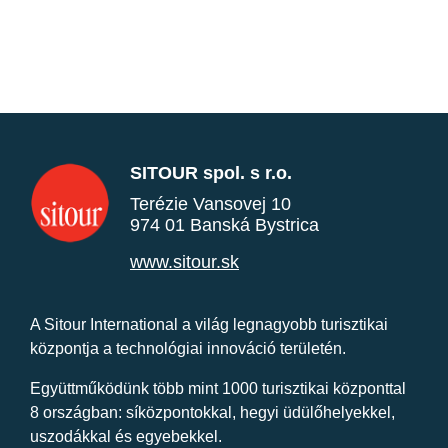
SITOUR spol. s r.o.
Terézie Vansovej 10
974 01 Banská Bystrica
www.sitour.sk
A Sitour International a világ legnagyobb turisztikai
központja a technológiai innováció területén.
Együttműködünk több mint 1000 turisztikai központtal
8 országban: síközpontokkal, hegyi üdülőhelyekkel,
uszodákkal és egyebekkel.