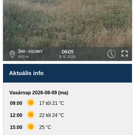
06:05
ŽIAR - DOLINKY
810 m
9. 8. 2026
Aktuális info
Vasárnap 2026-08-09 (ma)
09:00
17 tól 21 °C
12:00
22 tól 24 °C
15:00
25 °C