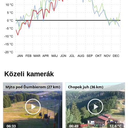
Közeli kamerák
Mýto pod Ďumbierom (27 km)
Chopok juh (36 km)
06:33
06:49
12,6 °C