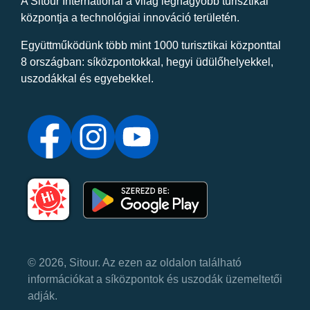
A Sitour International a világ legnagyobb turisztikai
központja a technológiai innováció területén.
Együttműködünk több mint 1000 turisztikai központtal
8 országban: síközpontokkal, hegyi üdülőhelyekkel,
uszodákkal és egyebekkel.
© 2026, Sitour. Az ezen az oldalon található
információkat a síközpontok és uszodák üzemeltetői
adják.