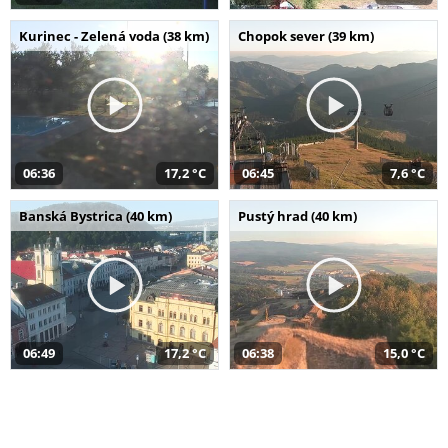
Kurinec - Zelená voda (38 km)
Chopok sever (39 km)
06:36
17,2 °C
06:45
7,6 °C
Banská Bystrica (40 km)
Pustý hrad (40 km)
06:49
17,2 °C
06:38
15,0 °C