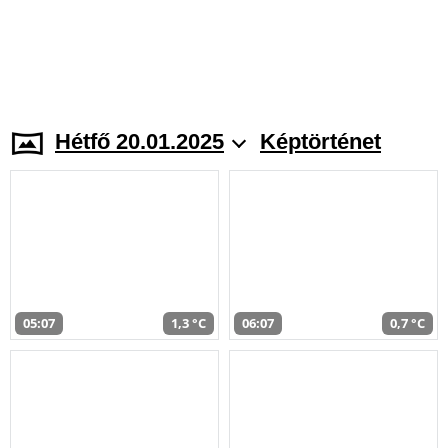
Hétfő 20.01.2025
Képtörténet
05:07
1,3 °C
06:07
0,7 °C