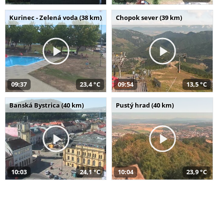
Kurinec - Zelená voda (38 km)
Chopok sever (39 km)
09:37
23,4 °C
09:54
13,5 °C
Banská Bystrica (40 km)
Pustý hrad (40 km)
10:03
24,1 °C
10:04
23,9 °C