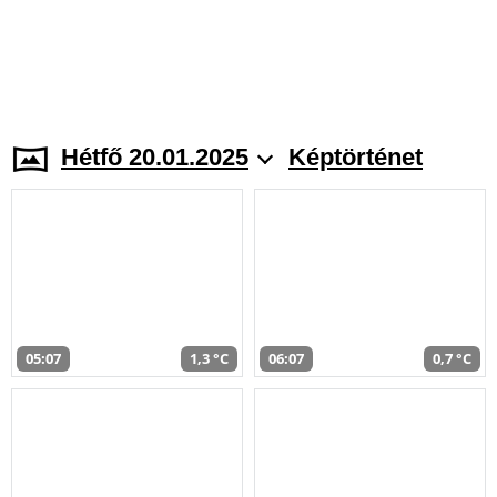
Hétfő 20.01.2025
Képtörténet
05:07
1,3 °C
06:07
0,7 °C