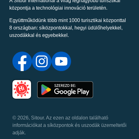
A Sitour International a világ legnagyobb turisztikai
központja a technológiai innováció területén.
Együttműködünk több mint 1000 turisztikai központtal
8 országban: síközpontokkal, hegyi üdülőhelyekkel,
uszodákkal és egyebekkel.
© 2026, Sitour. Az ezen az oldalon található
információkat a síközpontok és uszodák üzemeltetői
adják.