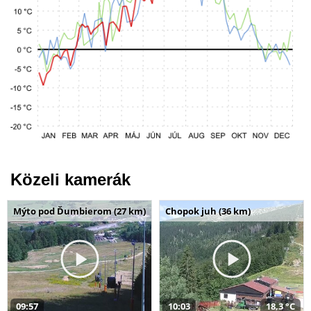
Közeli kamerák
Mýto pod Ďumbierom (27 km)
Chopok juh (36 km)
09:57
10:03
18,3 °C