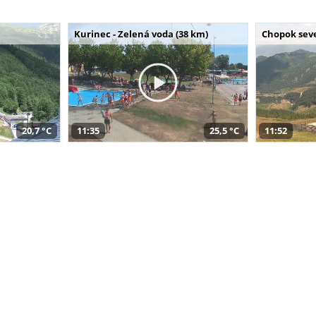
Kurinec - Zelená voda (38 km)
Chopok seve
20,7 °C
11:35
25,5 °C
11:52