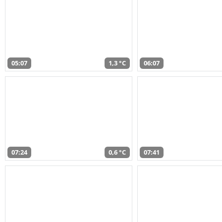
05:07
1,3 °C
06:07
07:24
0,6 °C
07:41