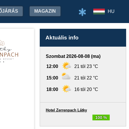
ŐJÁRÁS
MAGAZIN
HU
Aktuális info
Szombat 2026-08-08 (ma)
12:00
21 tól 23 °C
15:00
21 tól 22 °C
18:00
16 tól 20 °C
Hotel Zerrenpach Látky
100 %