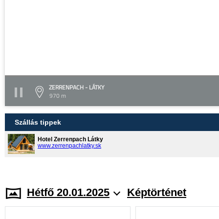
ZERRENPACH - LÁTKY
970 m
Szállás tippek
Hotel Zerrenpach Látky
www.zerrenpachlatky.sk
Hétfő 20.01.2025
Képtörténet