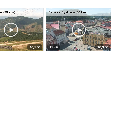
r (39 km)
Banská Bystrica (40 km)
16,1 °C
11:49
26,3 °C