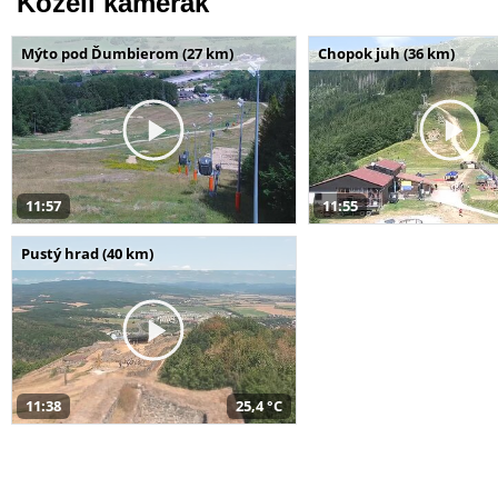
Közeli kamerák
Mýto pod Ďumbierom (27 km)
Chopok juh (36 km)
11:57
11:55
Pustý hrad (40 km)
11:38
25,4 °C