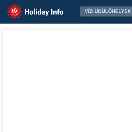
Holiday Info
VÍZI ÜDÜLŐHELYEK