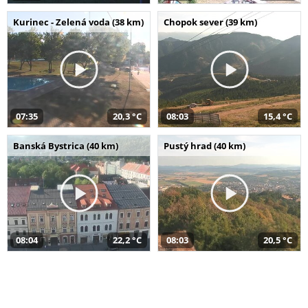
Kurinec - Zelená voda (38 km)
Chopok sever (39 km)
07:35
20,3 °C
08:03
15,4 °C
Banská Bystrica (40 km)
Pustý hrad (40 km)
08:04
22,2 °C
08:03
20,5 °C