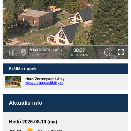
08:07
ZERRENPACH - LÁTKY
970 m
10. 8. 2026
Szállás tippek
Hotel Zerrenpach Látky
www.zerrenpachlatky.sk
Aktuális info
Hétfő 2026-08-10 (ma)