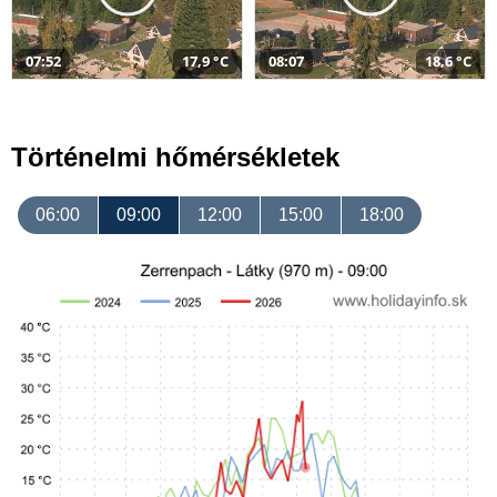
07:52
17,9 °C
08:07
18,6 °C
Történelmi hőmérsékletek
06:00
09:00
12:00
15:00
18:00