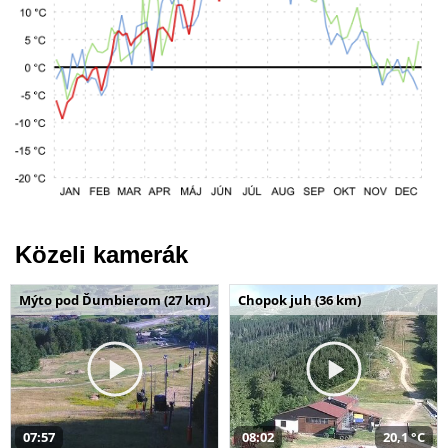
Közeli kamerák
Mýto pod Ďumbierom (27 km)
Chopok juh (36 km)
07:57
08:02
20,1 °C