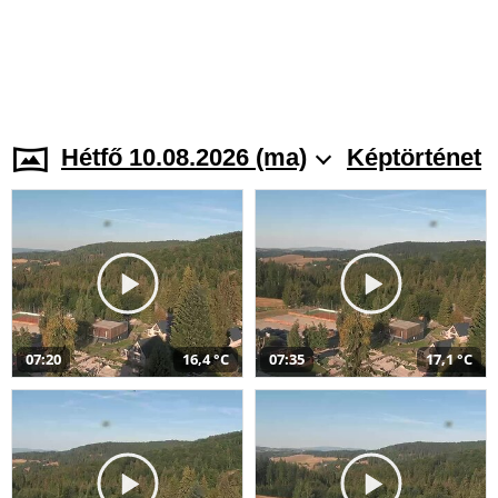
Hétfő 10.08.2026 (ma)
Képtörténet
07:20
16,4 °C
07:35
17,1 °C