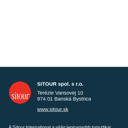
SITOUR spol. s r.o.
Terézie Vansovej 10
974 01 Banská Bystrica
www.sitour.sk
A Sitour International a világ legnagyobb turisztikai