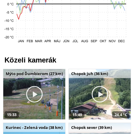
Közeli kamerák
Mýto pod Ďumbierom (27 km)
Chopok juh (36 km)
15:33
15:49
24,4 °C
Kurinec - Zelená voda (38 km)
Chopok sever (39 km)