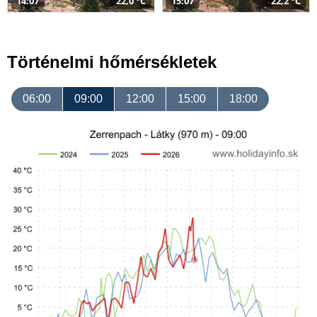
14:07
22,0 °C
15:07
22,2 °C
Történelmi hőmérsékletek
06:00
09:00
12:00
15:00
18:00