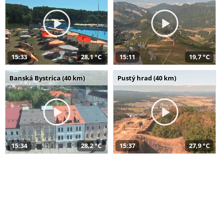
15:33
28,1 °C
15:11
19,7 °C
Banská Bystrica (40 km)
Pustý hrad (40 km)
15:34
28,2 °C
15:37
27,9 °C