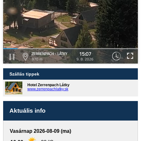
15:07
ZERRENPACH - LÁTKY
970 m
9. 8. 2026
Szállás tippek
Hotel Zerrenpach Látky
www.zerrenpachlatky.sk
Aktuális info
Vasárnap 2026-08-09 (ma)