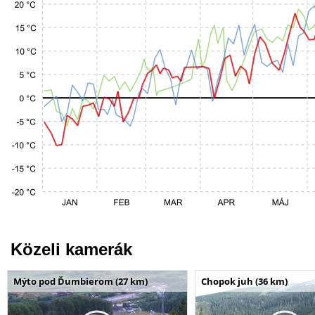
Közeli kamerák
Mýto pod Ďumbierom (27 km)
Chopok juh (36 km)