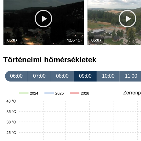
05:07
12,6 °C
06:07
Történelmi hőmérsékletek
06:00
07:00
08:00
09:00
10:00
11:00