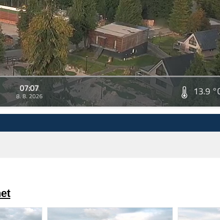
07:07
13.9 °
8. 8. 2026
et