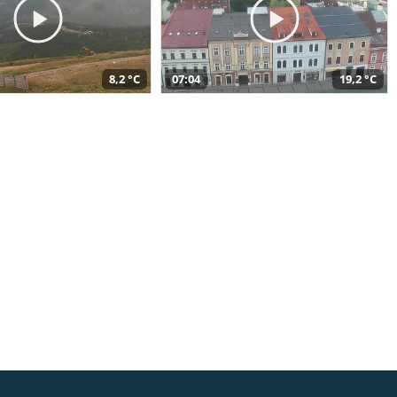
8,2 °C
07:04
19,2 °C