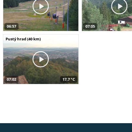
06:57
07:05
Pustý hrad (40 km)
07:02
17,7 °C