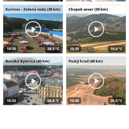
Kurinec - Zelená voda (38 km)
Chopok sever (39 km)
10:35
28,5 °C
10:35
19,8 °C
Banská Bystrica (40 km)
Pustý hrad (40 km)
10:33
26,8 °C
10:38
26,5 °C