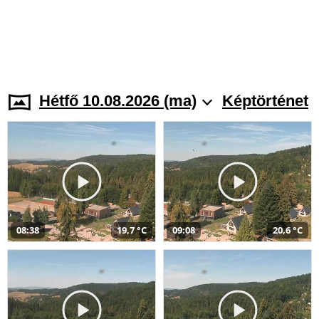
Hétfő 10.08.2026 (ma)
Képtörténet
08:38
19,7 °C
09:08
20,6 °C