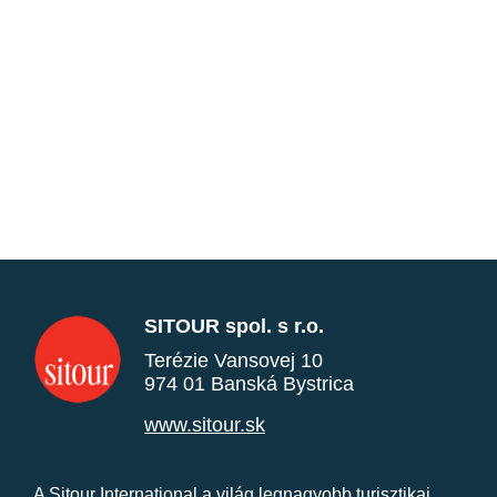
SITOUR spol. s r.o.
Terézie Vansovej 10
974 01 Banská Bystrica
www.sitour.sk
A Sitour International a világ legnagyobb turisztikai