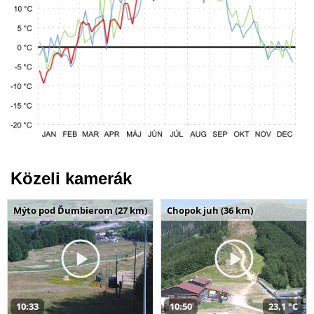
Közeli kamerák
Mýto pod Ďumbierom (27 km)
Chopok juh (36 km)
10:33
10:50
23,1 °C