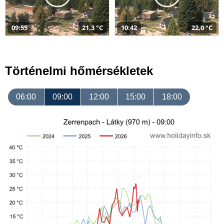
09:55
21,3 °C
10:42
22,0 °C
Történelmi hőmérsékletek
06:00
09:00
12:00
15:00
18:00