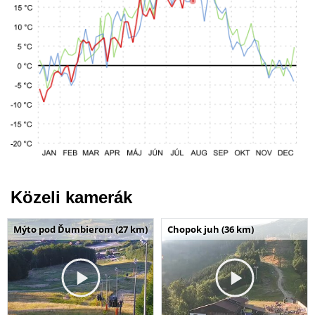
Közeli kamerák
Mýto pod Ďumbierom (27 km)
Chopok juh (36 km)