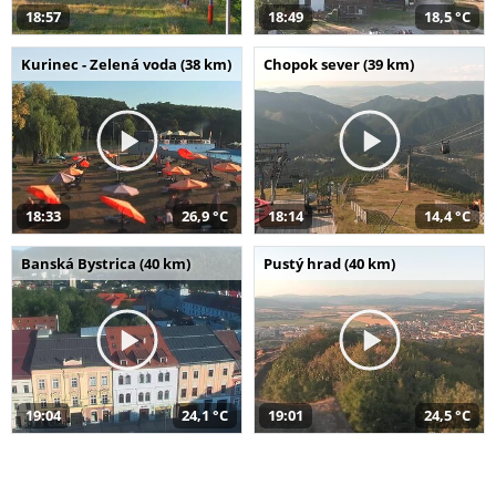
18:57
18:49
18,5 °C
Kurinec - Zelená voda (38 km)
Chopok sever (39 km)
18:33
26,9 °C
18:14
14,4 °C
Banská Bystrica (40 km)
Pustý hrad (40 km)
19:04
24,1 °C
19:01
24,5 °C