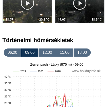
18:07
20,2 °C
19:07
18,5 °C
Történelmi hőmérsékletek
06:00
09:00
12:00
15:00
18:00