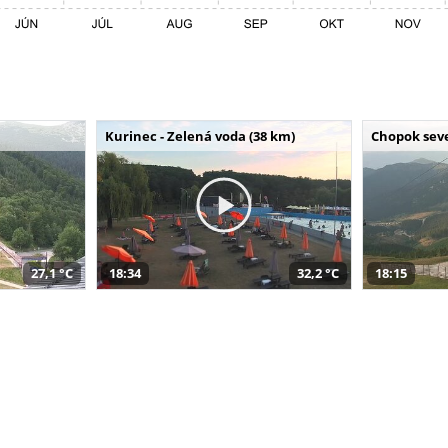
Kurinec - Zelená voda (38 km)
Chopok seve
27,1 °C
18:34
32,2 °C
18:15