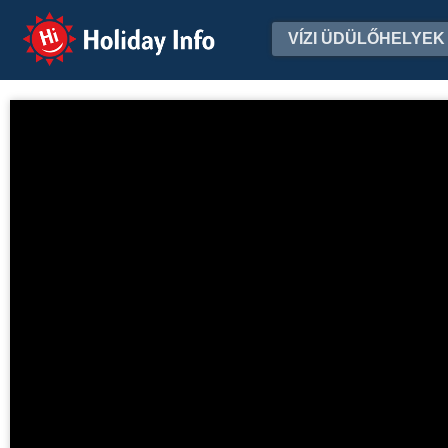
Holiday Info
VÍZI ÜDÜLŐHELYEK