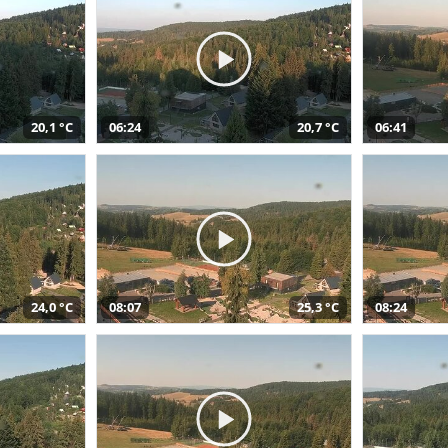
20,1 °C
06:24
20,7 °C
06:41
24,0 °C
08:07
25,3 °C
08:24