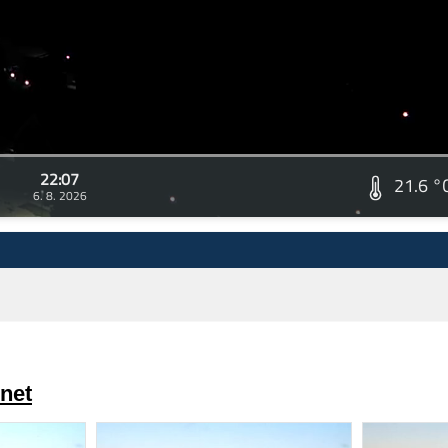
22:07
21.6 °
6. 8. 2026
net