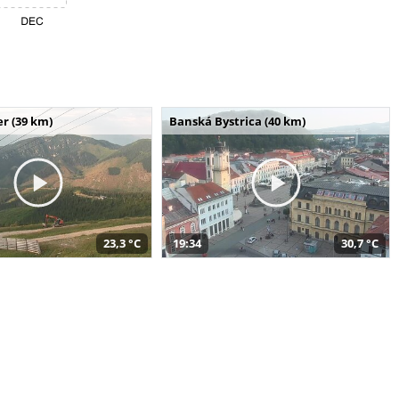
r (39 km)
Banská Bystrica (40 km)
23,3 °C
19:34
30,7 °C