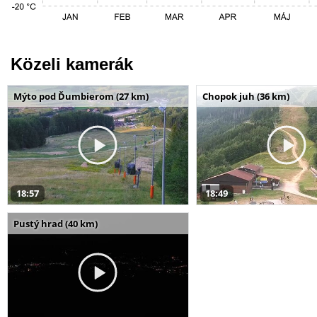
Közeli kamerák
Mýto pod Ďumbierom (27 km)
Chopok juh (36 km)
18:57
18:49
Pustý hrad (40 km)