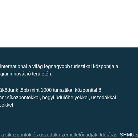
 International a világ legnagyobb turisztikai központja a
giai innováció területén.
ködünk több mint 1000 turisztikai központtal 8
n: síközpontokkal, hegyi üdülőhelyekkel, uszodákkal
bekkel.
at a síközpontok és uszodák üzemeltetői adják.
Időjárás:
SHMU.s