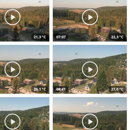
21,3 °C
07:07
22,3 °C
26,1 °C
08:41
27,0 °C