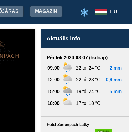
ŐJÁRÁS
MAGAZIN
HU
Aktuális info
Péntek 2026-08-07 (holnap)
09:00
22 tól 24 °C
2 mm
12:00
22 tól 23 °C
0,6 mm
15:00
19 tól 24 °C
5 mm
18:00
17 tól 18 °C
Hotel Zerrenpach Látky
100 %