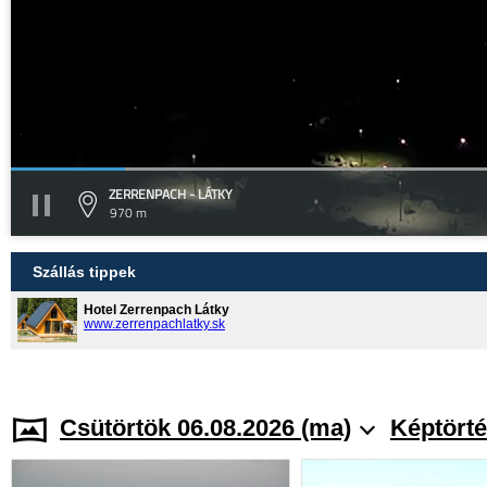
ZERRENPACH - LÁTKY
970 m
Szállás tippek
Hotel Zerrenpach Látky
www.zerrenpachlatky.sk
Csütörtök 06.08.2026 (ma)
Képtörté