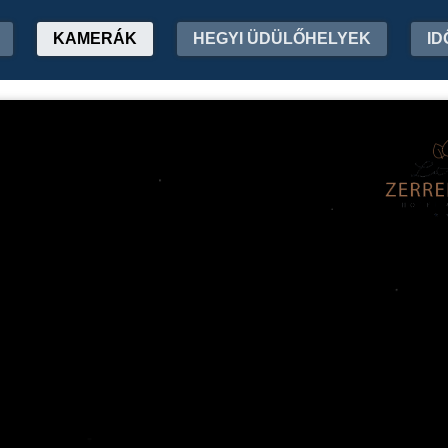
KAMERÁK
HEGYI ÜDÜLŐHELYEK
ID