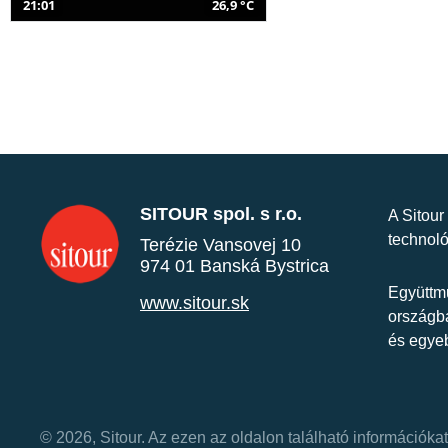
21:01
26,9 °C
SITOUR spol. s r.o.
A Sitour
technoló
Terézie Vansovej 10
974 01 Banská Bystrica
Együttmű
www.sitour.sk
országba
és egye
© 2026, Sitour. Az ezen az oldalon található információk