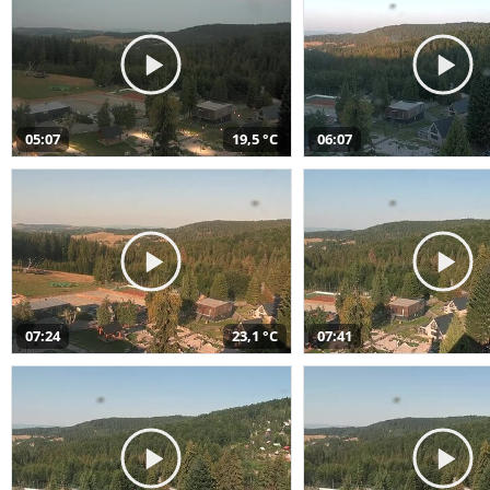
05:07
19,5 °C
06:07
07:24
23,1 °C
07:41