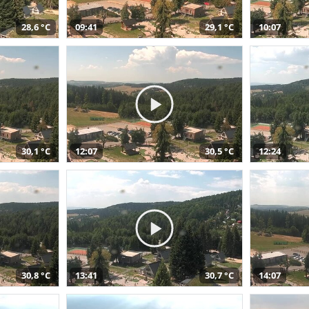
28,6 °C
09:41
29,1 °C
10:07
30,1 °C
12:07
30,5 °C
12:24
30,8 °C
13:41
30,7 °C
14:07