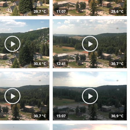
29,7 °C
11:07
29,6 °C
30,6 °C
12:41
30,7 °C
30,7 °C
15:07
30,9 °C