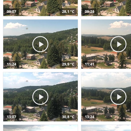
09:07
28,1 °C
09:24
11:24
29,9 °C
11:41
13:07
30,8 °C
13:24