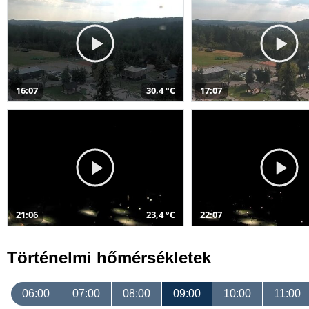
16:07
30,4 °C
17:07
21:06
23,4 °C
22:07
Történelmi hőmérsékletek
06:00
07:00
08:00
09:00
10:00
11:00