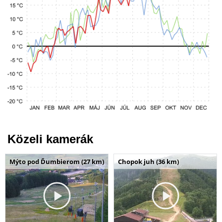
Közeli kamerák
Mýto pod Ďumbierom (27 km)
Chopok juh (36 km)