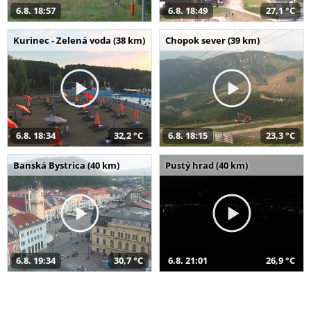
6.8. 18:57
6.8. 18:49
27,1 °C
Kurinec - Zelená voda (38 km)
Chopok sever (39 km)
6.8. 18:34
32,2 °C
6.8. 18:15
23,3 °C
Banská Bystrica (40 km)
Pustý hrad (40 km)
6.8. 19:34
30,7 °C
6.8. 21:01
26,9 °C