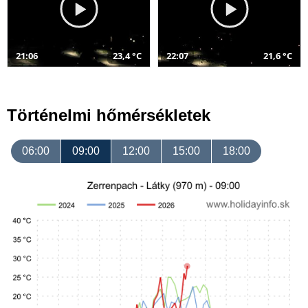
21:06
23,4 °C
22:07
21,6 °C
Történelmi hőmérsékletek
06:00
09:00
12:00
15:00
18:00