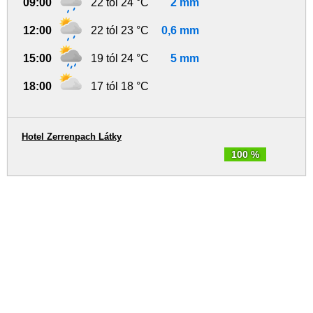
09:00
22 tól 24 °C
2 mm
12:00
22 tól 23 °C
0,6 mm
15:00
19 tól 24 °C
5 mm
18:00
17 tól 18 °C
Hotel Zerrenpach Látky
100 %