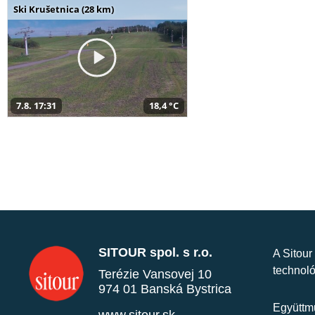
Ski Krušetnica (28 km)
7.8. 17:31
18,4 °C
SITOUR spol. s r.o.
A Sitour
technoló
Terézie Vansovej 10
974 01 Banská Bystrica
Együttmű
www.sitour.sk