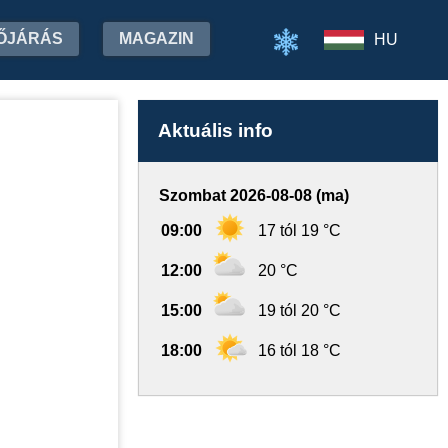
ŐJÁRÁS
MAGAZIN
HU
Aktuális info
Szombat 2026-08-08 (ma)
09:00
17 tól 19 °C
12:00
20 °C
15:00
19 tól 20 °C
18:00
16 tól 18 °C