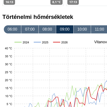
16:13
8,1 °C
17:13
Történelmi hőmérsékletek
06:00
07:00
08:00
09:00
10:00
11:00