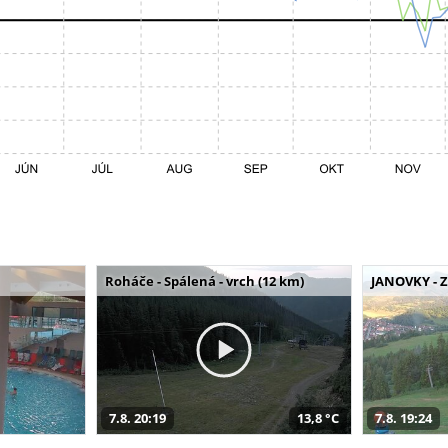
Roháče - Spálená - vrch (12 km)
JANOVKY - Z
7.8. 20:19
13,8 °C
7.8. 19:24