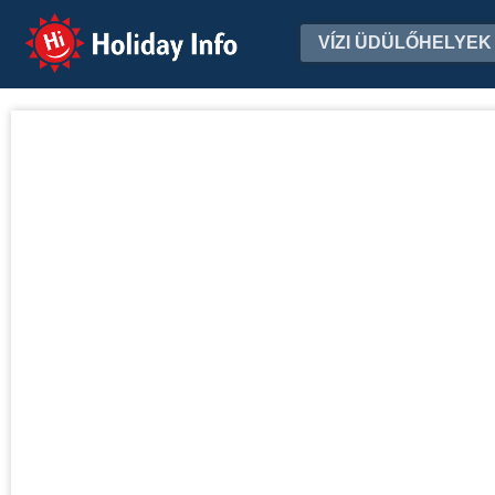
Holiday Info
VÍZI ÜDÜLŐHELYEK