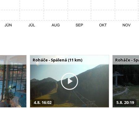
Roháče - Spálená (11 km)
Roháče - Sp
4.8. 16:02
5.8. 20:19