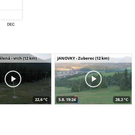
álená - vrch (12 km)
JANOVKY - Zuberec (12 km)
22,6 °C
5.8. 19:24
28,2 °C