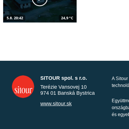
5.8. 20:42
24,9 °C
SITOUR spol. s r.o.
A Sitour
technoló
Terézie Vansovej 10
974 01 Banská Bystrica
Együttmű
www.sitour.sk
országba
és egye