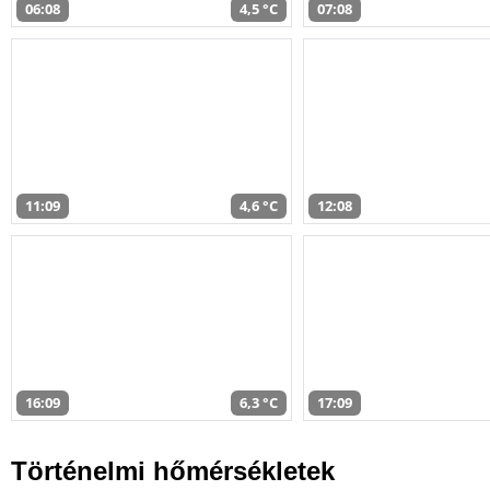
06:08
4,5 °C
07:08
11:09
4,6 °C
12:08
16:09
6,3 °C
17:09
Történelmi hőmérsékletek