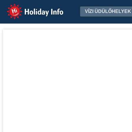
Holiday Info
VÍZI ÜDÜLŐHELYEK