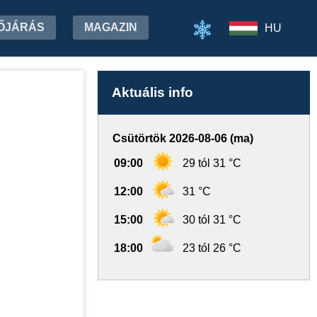
ŐJÁRÁS
MAGAZIN
HU
Aktuális info
Csütörtök 2026-08-06 (ma)
09:00
29 tól 31 °C
12:00
31 °C
15:00
30 tól 31 °C
18:00
23 tól 26 °C