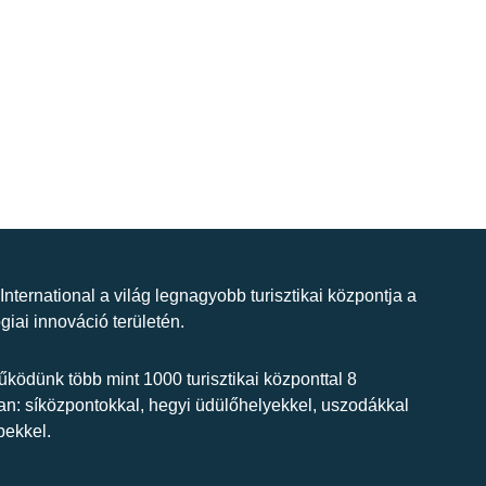
 International a világ legnagyobb turisztikai központja a
giai innováció területén.
ködünk több mint 1000 turisztikai központtal 8
n: síközpontokkal, hegyi üdülőhelyekkel, uszodákkal
bekkel.