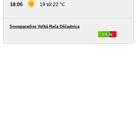
18:00
19 tól 22 °C
Snowparadise Veľká Rača Oščadnica
64 %