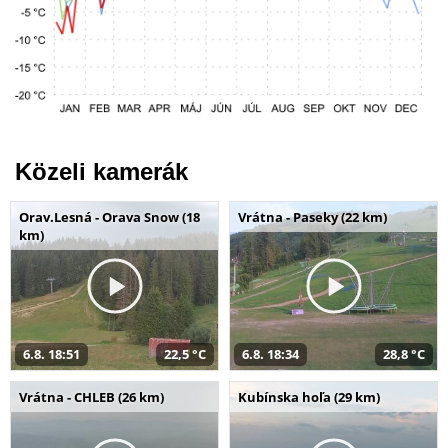
Közeli kamerák
Orav.Lesná - Orava Snow (18
Vrátna - Paseky (22 km)
km)
6.8. 18:51
22,5 °C
6.8. 18:34
28,8 °C
Vrátna - CHLEB (26 km)
Kubínska hoľa (29 km)