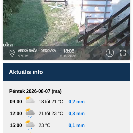
18:08
VEĽKÁ RAČA - DEDOVKA
970 m
6. 8. 2026
Aktuális info
Péntek 2026-08-07 (ma)
09:00
18 tól 21 °C
0,2 mm
12:00
21 tól 23 °C
0,3 mm
15:00
23 °C
0,1 mm