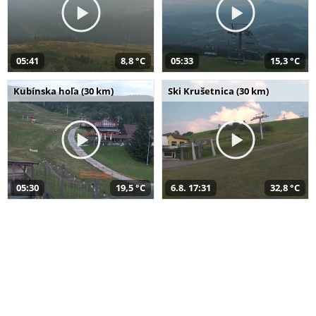
05:41
8,8 °C
05:33
15,3 °C
Kubínska hoľa (30 km)
Ski Krušetnica (30 km)
05:30
19,5 °C
6.8. 17:31
32,8 °C