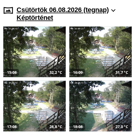
Csütörtök 06.08.2026 (tegnap)
Képtörténet
15:08
32,2 °C
16:09
31,7 °C
17:08
28,8 °C
18:08
27,0 °C