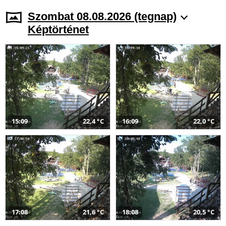
Szombat 08.08.2026 (tegnap)
Képtörténet
15:09
22,4 °C
16:09
22,0 °C
17:08
21,6 °C
18:08
20,5 °C