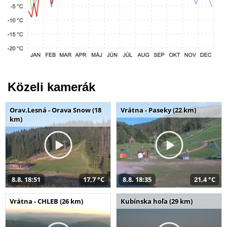
Közeli kamerák
Orav.Lesná - Orava Snow (18
Vrátna - Paseky (22 km)
km)
8.8. 18:51
17,7 °C
8.8. 18:35
21,4 °C
Vrátna - CHLEB (26 km)
Kubínska hoľa (29 km)