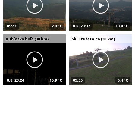
05:41
2,4 °C
8.8. 20:37
10,8 °C
Kubínska hoľa (30 km)
Ski Krušetnica (30 km)
8.8. 23:24
15,9 °C
05:55
5,4 °C