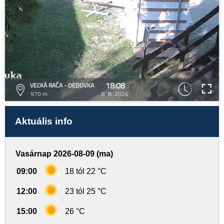
18:08
VEĽKÁ RAČA - DEDOVKA
970 m
8. 8. 2026
Aktuális info
Vasárnap 2026-08-09 (ma)
09:00
18 tól 22 °C
12:00
23 tól 25 °C
15:00
26 °C