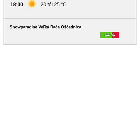
18:00
20 tól 25 °C
Snowparadise Veľká Rača Oščadnica
64 %